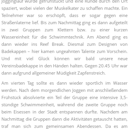
Jogginglauf wurde gefrühstückt und eine Runde durch den Ort
spaziert, wobei vielen der Muskelkater zu schaffen machte. Ein
Teilnehmer war so erschöpft, dass er sogar gegen eine
Straßenlaterne lief. Bis zum Nachmittag ging es dann aufgeteilt
in zwei Gruppen zum Klettern bzw. zu einer kurzen
Wassereinheit für die Schwimmtechnik. Am Abend ging es
dann wieder ins Reef Break. Diesmal zum Designen von
Badekappen – hier kamen ungeahnten Talente zum Vorschein.
Und mit viel Glück können wir bald unsere neue
Vereinsbadekappe in den Händen halten. Gegen 20.45 Uhr war
dann aufgrund allgemeiner Müdigkeit Zapfenstreich.
Am vierten Tag sollte es dann wieder sportlich im Wasser
werden. Nach dem morgendlichen Joggen mit anschließendem
Frühstück absolvierte ein Teil der Gruppe eine intensive 3,5-
stündige Schwimmeinheit, während die zweite Gruppe noch
beim Eisessen in der Stadt entspannen durfte. Nachdem am
Nachmittag die Gruppen dann die Aktivitäten getauscht hatten,
traf man sich zum gemeinsamen Abendessen. Da es am