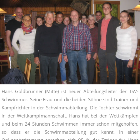
Hans Goldbrunner (Mitte) ist neuer Abteilungsleiter der TSV-
Schwimmer. Seine Frau und die beiden Söhne sind Trainer und
Kampfrichter in der Schwimmabteilung. Die Tochter schwimmt
in der Wettkampfmannschaft. Hans hat bei den Wettkämpfen
und beim 24 Stunden Schwimmen immer schon mitgeholfen,
so dass er die Schwimmabteilung gut kennt. In einer