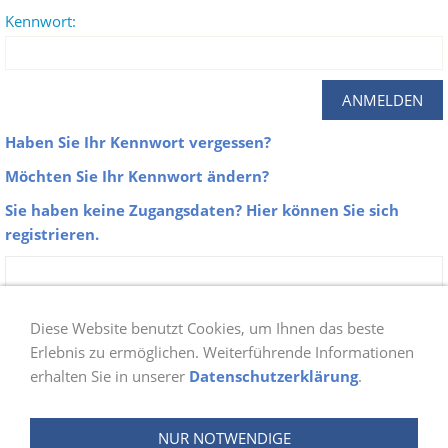
Kennwort:
Haben Sie Ihr Kennwort vergessen?
Möchten Sie Ihr Kennwort ändern?
Sie haben keine Zugangsdaten? Hier können Sie sich
registrieren.
Zu unseren Galerien erhalten nur Aktive
Mitglieder der Abteilung Schwimmen Zugang.
Diese Website benutzt Cookies, um Ihnen das beste
Sobald du dich bei uns angemeldet hast, prüfen
Erlebnis zu ermöglichen. Weiterführende Informationen
erhalten Sie in unserer
Datenschutzerklärung
.
wir ob du berechtigt bist und schalten danach
deinen Login frei. Die Freischaltung wird ein bis
NUR NOTWENDIGE
zwei Tage in Anspruch nehmen.